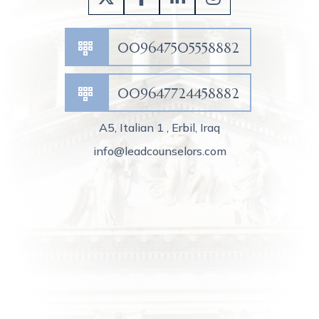
009647505558882
009647724458882
A5, Italian 1 , Erbil, Iraq
info@leadcounselors.com