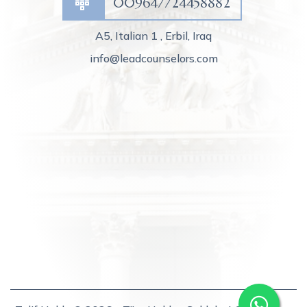
009647724458882
A5, Italian 1 , Erbil, Iraq
info@leadcounselors.com