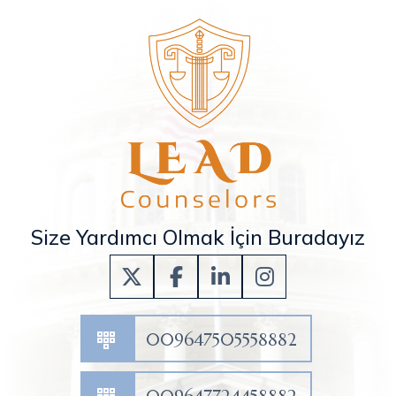
Size Yardımcı Olmak İçin Buradayız
009647505558882
009647724458882