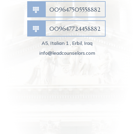
009647505558882
009647724458882
A5, Italian 1 , Erbil, Iraq
info@leadcounselors.com